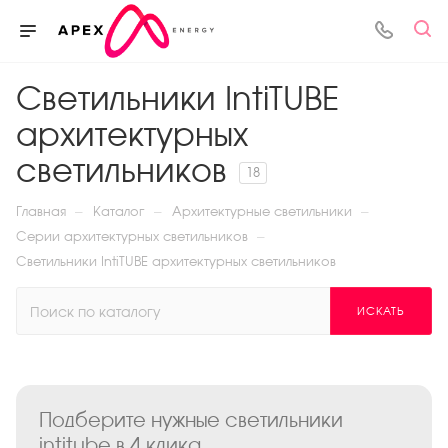
Светильники IntiTUBE
архитектурных
светильников
18
—
—
—
Главная
Каталог
Архитектурные светильники
—
Серии архитектурных светильников
Светильники IntiTUBE архитектурных светильников
ИСКАТЬ
Подберите нужные светильники
intitube в 4 клика