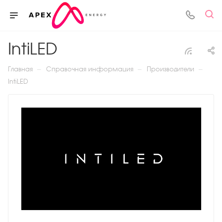
IntiLED
—
—
—
Главная
Справочная информация
Производители
IntiLED