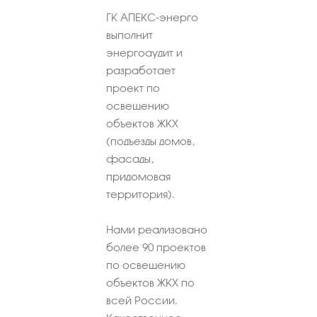
ГК АПЕКС-энерго
выполнит
энергоаудит и
разработает
проект по
освещению
объектов ЖКХ
(подъезды домов,
фасады,
придомовая
территория).
Нами реализовано
более 90 проектов
по освещению
объектов ЖКХ по
всей России.