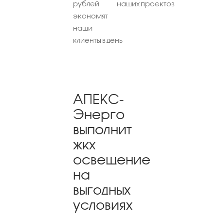
рублей
наших проектов
экономят
наши
клиенты в день
АПЕКС-
Энерго
выполнит
жкх
освещение
на
выгодных
условиях