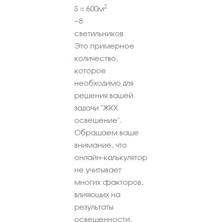
2
S =
600
м
~
8
светильников
Это примерное
количество,
которое
необходимо для
решения вашей
задачи "ЖКХ
освещение".
Обращаем ваше
внимание, что
онлайн-калькулятор
не учитывает
многих факторов,
влияющих на
результаты
освещенности.