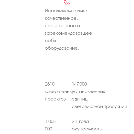
Используем только
качественное,
проверенное и
зарекомендовавшее
себя
оборудование.
2610
147 000
завершенных
установленных
проектов
единиц
светодиодной продукции
1 008
2,1 года
000
окупаемость