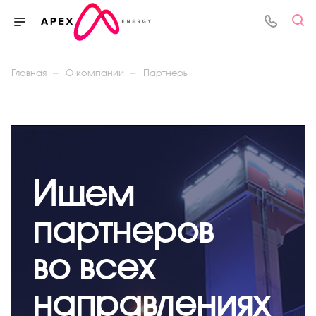
—
—
Главная
О компании
Партнеры
Ищем
партнеров
во всех
направлениях