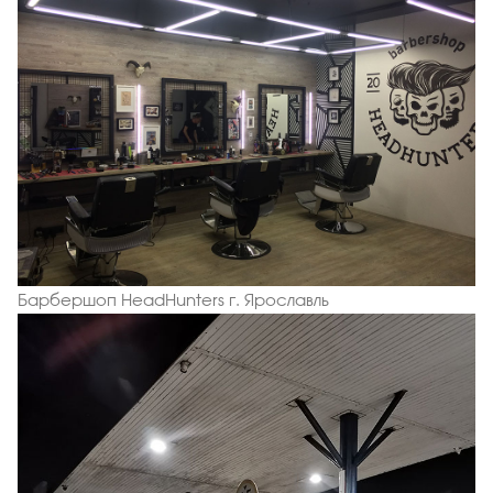
Барбершоп HeadHunters г. Ярославль