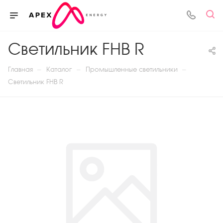
Светильник FHB R
—
—
—
Главная
Каталог
Промышленные светильники
Светильник FHB R