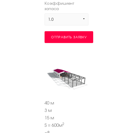
Коэффициент
запаса
1.0
ОТПРАВИТЬ ЗАЯВКУ
40
м
3
м
15
м
2
S =
600
м
~
8