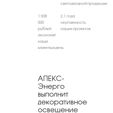
светодиодной продукции
1 008
2,1 года
000
окупаемость
рублей
наших проектов
экономят
наши
клиенты в день
АПЕКС-
Энерго
выполнит
декоративное
освещение