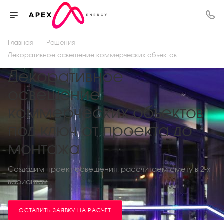
—
—
Главная
Решения
Декоративное освещение коммерческих объектов
Декоративное
освещение
коммерческих объектов
под ключ от проекта до
монтажа
Создадим проект освещения, рассчитаем смету в 2-х
вариантах
ОСТАВИТЬ ЗАЯВКУ НА РАСЧЕТ