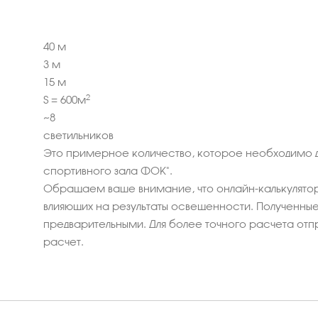
40
м
3
м
15
м
2
S =
600
м
~
8
светильников
Это примерное количество, которое необходимо 
спортивного зала ФОК".
Обращаем ваше внимание, что онлайн-калькулятор
влияющих на результаты освещенности. Полученные 
предварительными. Для более точного расчета отп
расчет.