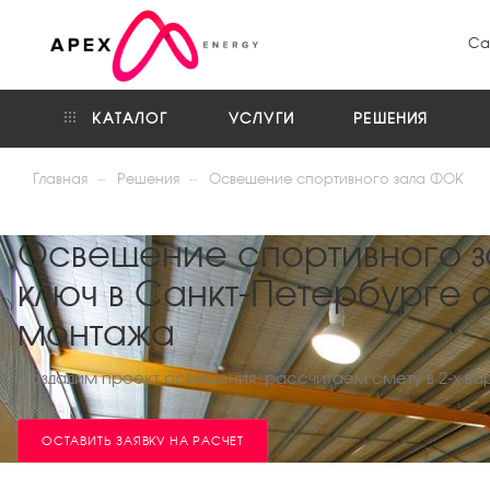
Са
КАТАЛОГ
УСЛУГИ
РЕШЕНИЯ
—
—
Главная
Решения
Освещение спортивного зала ФОК
Освещение спортивного з
ключ в Санкт-Петербурге о
монтажа
Создадим проект освещения, рассчитаем смету в 2-х ва
ОСТАВИТЬ ЗАЯВКУ НА РАСЧЕТ