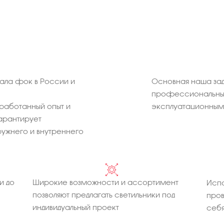
ала фок в России и
Основная наша зад
профессиональных
работанный опыт и
эксплуатационным 
арантирует
ужнего и внутреннего
и до
Широкие возможности и ассортимент
Испо
позволяют предлагать светильники под
про
индивидуальный проект
себя