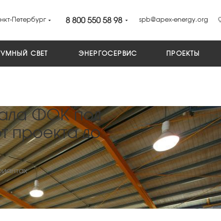
нкт-Петербург
8 800 550 58 98
spb@apex-energy.org
УМНЫЙ СВЕТ
ЭНЕРГОСЕРВИС
ПРОЕКТЫ
ала ФОК под
т проекта до
риантах