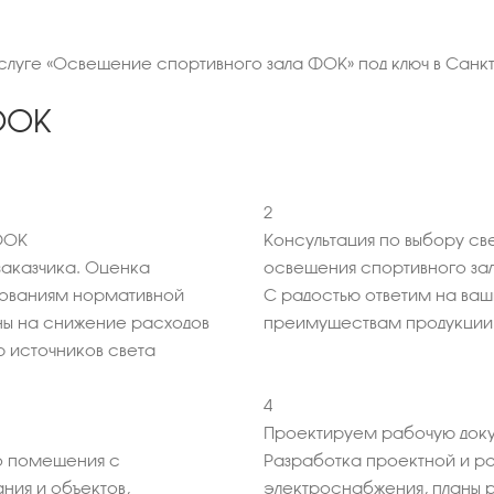
услуге «Освещение спортивного зала ФОК» под ключ в Санк
ФОК
2
ФОК
Консультация по выбору св
аказчика. Оценка
освещения спортивного за
бованиям нормативной
С радостью ответим на ва
ны на снижение расходов
преимуществам продукции
 источников света
4
Проектируем рабочую доку
 помещения с
Разработка проектной и р
ния и объектов,
электроснабжения, планы 