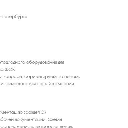
т-Петербурге
етодиодного оборудования для
ла ФОК
ши вопросы, сориентируем по ценам,
 и возможностям нашей компании
ментацию (раздел Э)
абочей документации. Схемы
расположения электроосвещения.