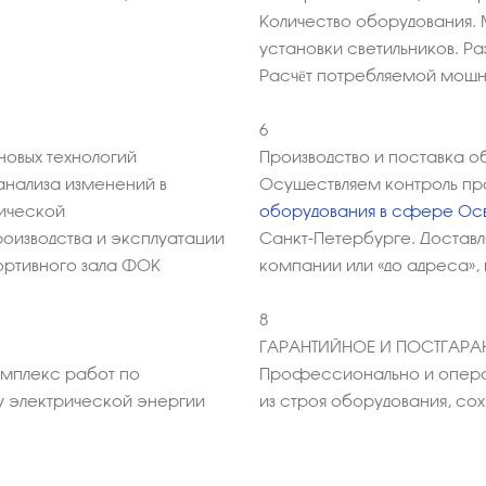
Количество оборудования. 
установки светильников. Р
Расчёт потребляемой мощ
6
овых технологий
Производство и поставка о
анализа изменений в
Осуществляем контроль пр
мической
оборудования в сфере Ос
оизводства и эксплуатации
Санкт-Петербурге. Достав
ортивного зала ФОК
компании или «до адреса»,
8
ГАРАНТИЙНОЕ И ПОСТГАР
омплекс работ по
Профессионально и опера
у электрической энергии
из строя оборудования, с