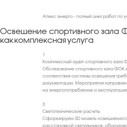
Апекс энерго - полный цикл работ по 
Освещение спортивного зала 
как комплексная услуга
1
Комплексный аудит спортивного зала 
Обследование спортивного зала ФОК з
соответствия системы освещения тре
документации. Мероприятия направле
на энергопотребление и эксплуатацию
3
Светотехнические расчёты
Сформируем 3D модель освещаемого
расстановкой светильников, оборудова