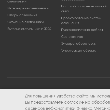
светильники
Настройка системы «умный
Интерьерные светильники
свет»
Опоры освещения
Проектирование систем
Офисные светильники
освещения
Бытовые светильники и ЖКХ
Пусконаладочные работы
Светотехника
Электролаборатория
Энергоаудит объекта
Для повышения удобства сайта мы исполь
2026 © ООО «Апекс-энерго». Все права защищены.
Вы предоставляете согласие на обрабо
сервисов веб-аналитики (Яндекс.Метрика