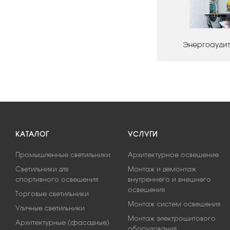
Энергоаудит
КАТАЛОГ
УСЛУГИ
Промышленные светильники
Архитектурное освещение
Светильники для
Монтаж и демонтаж
спортивного освещения
внутреннего и внешнего
освещения
Торговые светильники
Монтаж систем освещения
Уличные светильники
Монтаж электрощитового
Архитектурные (фасадные)
оборудования