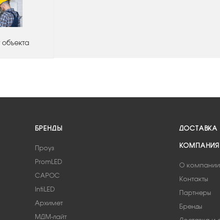
 объекта
БРЕНДЫ
ДОСТАВКА
КОМПАНИЯ
Проуз
PromLED
О компании
САРОС
Контакты
IntiLED
Партнеры
Архимет
Бренды
МДМ-лайт