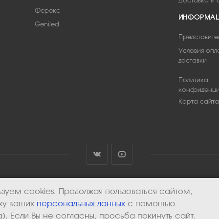
Доставка и 
Ферекс
ИНФОРМА
Geniled
Представите
Условия опл
доставки
Политика
конфиденци
Карта сайта
зуем cookies. Продолжая пользоваться сайтом,
тку ваших
персональных данных
с помощью
). Если Вы не согласны, просьба покинуть сайт.