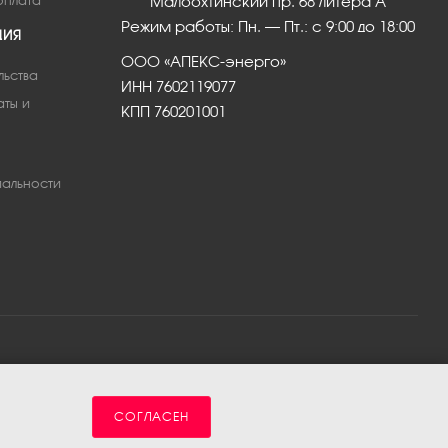
оплата
Малоохтинский пр. 68 литера А
Режим работы: Пн. – Пт.: с 9:00 до 18:00
ЦИЯ
ООО «АПЕКС-энерго»
льства
ИНН 7602119077
аты и
КПП 760201001
альности
СОГЛАСЕН