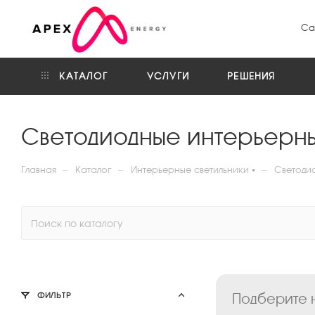
Са
КАТАЛОГ
УСЛУГИ
РЕШЕНИЯ
Светодиодные интерьерны
—
—
—
Главная
Каталог
Интерьерные светильники
Светоди
Подберите н
ФИЛЬТР